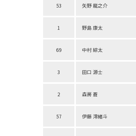
53
矢野 龍之介
1
野島 康太
69
中村 綜太
3
田口 源士
2
森房 蒼
57
伊藤 澪緒斗