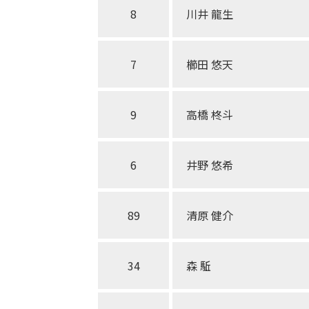
8
川井 龍生
7
櫛田 悠天
9
高橋 柊斗
6
井野 悠希
89
清原 健介
34
森 駈