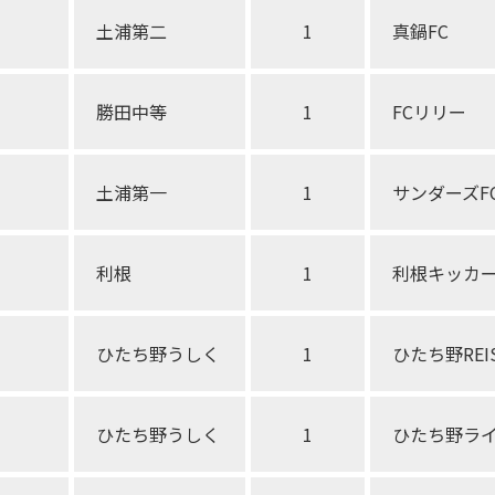
土浦第二
1
真鍋FC
勝田中等
1
FCリリー
土浦第一
1
サンダーズF
利根
1
利根キッカ
ひたち野うしく
1
ひたち野REIS
ひたち野うしく
1
ひたち野ラ