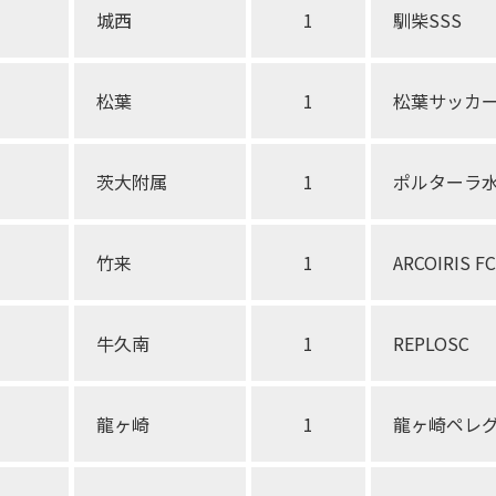
城西
1
馴柴SSS
松葉
1
松葉サッカ
茨大附属
1
ポルターラ水
竹来
1
ARCOIRIS FC
牛久南
1
REPLOSC
龍ヶ崎
1
龍ヶ崎ペレグリ