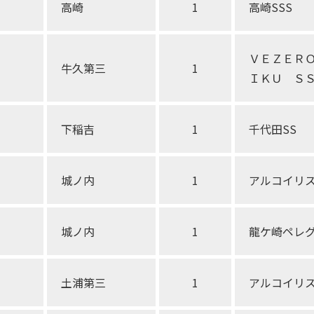
高崎
1
高崎SSS
ＶＥＺＥＲ
牛久第三
1
ＩＫＵ Ｓ
下稲吉
1
千代田SS
城ノ内
1
アルコイリス
城ノ内
1
龍ケ崎ペレグリ
土浦第三
1
アルコイリ