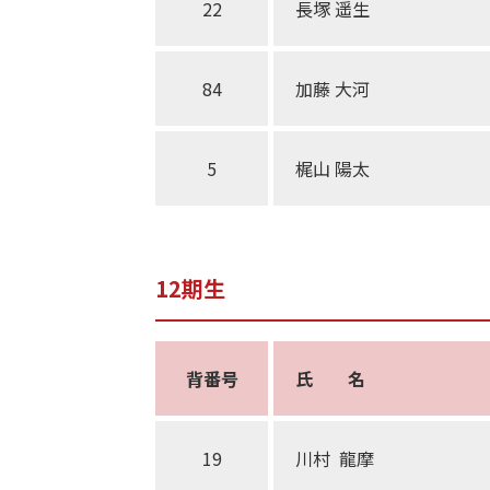
22
長塚 遥生
84
加藤 大河
5
梶山 陽太
12期生
背番号
氏 名
19
川村 龍摩