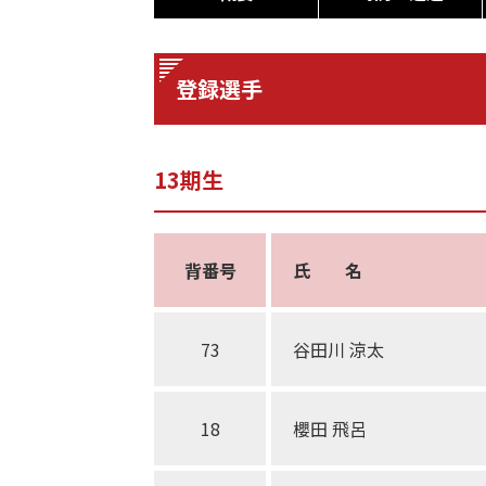
登録選手
13期生
背番号
氏 名
73
谷田川 涼太
18
櫻田 飛呂