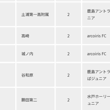
鹿島アント
土浦第一高附属
2
ニア
高崎
2
arcoiris FC
城ノ内
2
arcoiris FC
鹿島アント
谷和原
2
ばジュニア
水戸ホーリ
勝田第二
2
ュニア