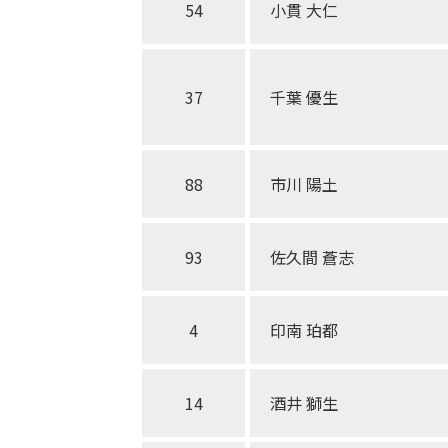
54
小貫 大仁
37
千葉 優生
88
市川 陽土
93
佐久間 蒼志
4
印南 珀都
14
酒井 獅生