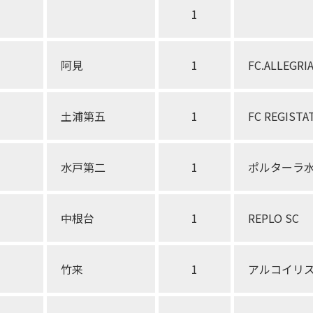
1
阿見
1
FC.ALLEGRI
土浦第五
1
FC REGIST
水戸第二
1
ポルターラ水
中根台
1
REPLO SC
竹来
1
アルコイリス