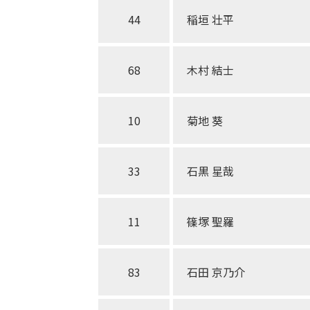
44
稲垣 壮平
68
木村 結士
10
菊地 葵
33
石黒 星哉
11
篠塚 聖羅
83
石田 京乃介