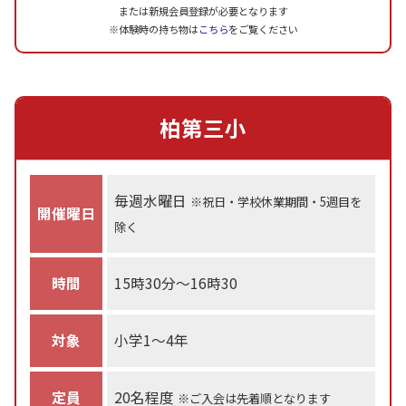
または新規会員登録が必要となります
※体験時の持ち物は
こちら
をご覧ください
柏第三小
毎週水曜日
※祝日・学校休業期間・5週目を
開催曜日
除く
時間
15時30分～16時30
対象
小学1～4年
定員
20名程度
※ご入会は先着順となります