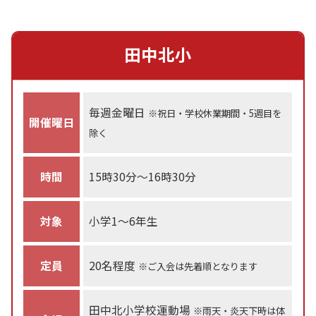
田中北小
毎週金曜日
※祝日・学校休業期間・5週目を
開催曜日
除く
時間
15時30分～16時30分
対象
小学1～6年生
定員
20名程度
※ご入会は先着順となります
田中北小学校運動場
※雨天・炎天下時は体