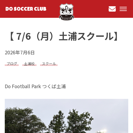
DO SOCCER CLUB
お問
い合
【 7/6（月）土浦スクール】
わせ
2026年7月6日
ブログ
土浦校
スクール
Do Football Park つくば土浦