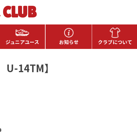
 CLUB
ジュニアユース
お知らせ
クラブについて
）U-14TM】
️