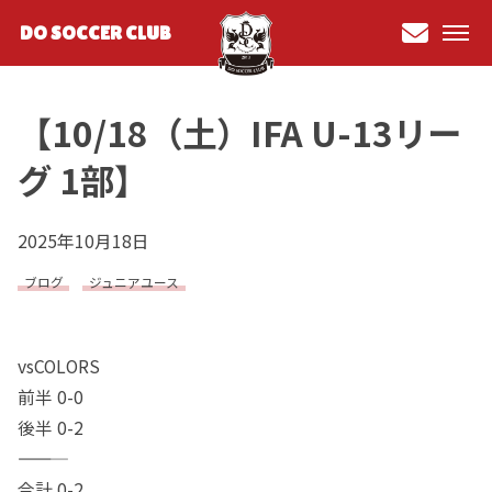
DO SOCCER CLUB
お問
い合
【10/18（土）IFA U-13リー
わせ
グ 1部】
2025年10月18日
ブログ
ジュニアユース
vsCOLORS
前半 0-0
後半 0-2
―――――
合計 0-2