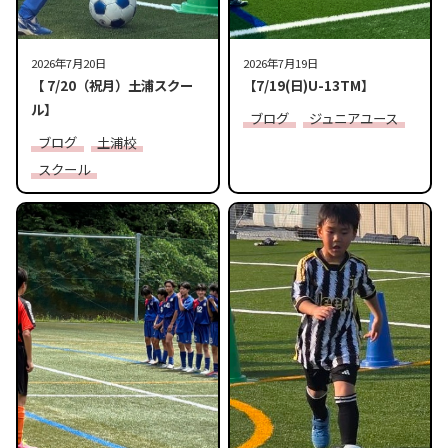
2026年7月20日
2026年7月19日
【 7/20（祝月）土浦スクー
【7/19(日)U-13TM】
ル】
ブログ
ジュニアユース
ブログ
土浦校
スクール